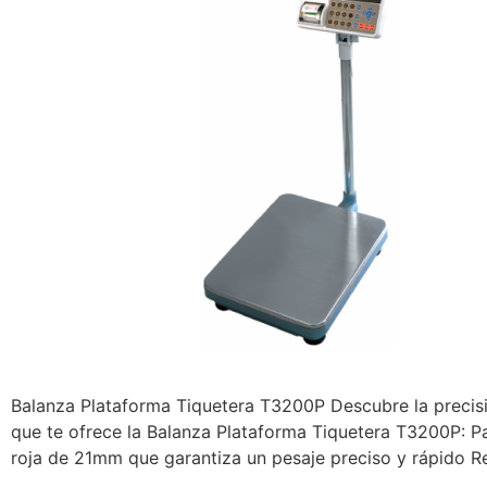
Balanza Plataforma Tiquetera T3200P Descubre la precis
que te ofrece la Balanza Plataforma Tiquetera T3200P: P
roja de 21mm que garantiza un pesaje preciso y rápido 