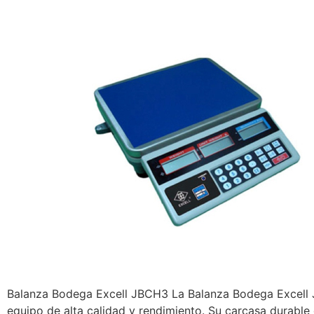
Balanza Bodega Excell JBCH3 La Balanza Bodega Excell
equipo de alta calidad y rendimiento. Su carcasa durable 