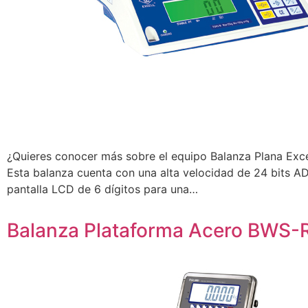
¿Quieres conocer más sobre el equipo Balanza Plana Ex
Esta balanza cuenta con una alta velocidad de 24 bits A
pantalla LCD de 6 dígitos para una…
Balanza Plataforma Acero BWS-