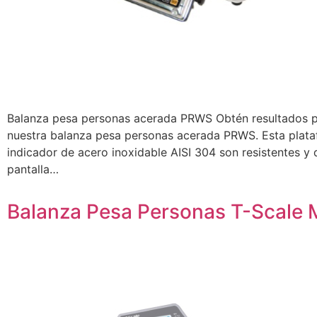
Balanza pesa personas acerada PRWS Obtén resultados p
nuestra balanza pesa personas acerada PRWS. Esta plat
indicador de acero inoxidable AISI 304 son resistentes y 
pantalla…
Balanza Pesa Personas T-Scale