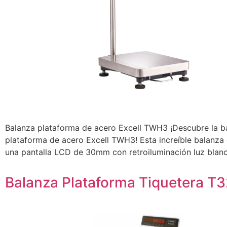
Balanza plataforma de acero Excell TWH3 ¡Descubre la b
plataforma de acero Excell TWH3! Esta increíble balanza
una pantalla LCD de 30mm con retroiluminación luz blan
Balanza Plataforma Tiquetera T