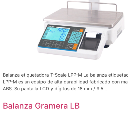
Balanza etiquetadora T-Scale LPP-M La balanza etiqueta
LPP-M es un equipo de alta durabilidad fabricado con mat
ABS. Su pantalla LCD y dígitos de 18 mm / 9.5…
Balanza Gramera LB