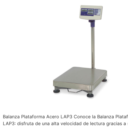
Balanza Plataforma Acero LAP3 Conoce la Balanza Plata
LAP3: disfruta de una alta velocidad de lectura gracias a