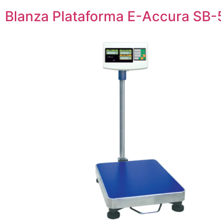
Blanza Plataforma E-Accura SB-