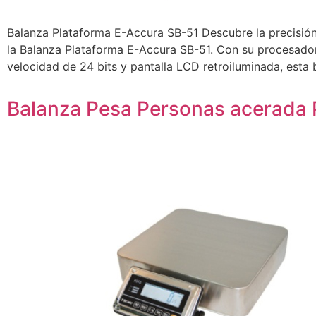
Balanza Plataforma E-Accura SB-51 Descubre la precisión
la Balanza Plataforma E-Accura SB-51. Con su procesador
velocidad de 24 bits y pantalla LCD retroiluminada, esta
Balanza Pesa Personas acerada