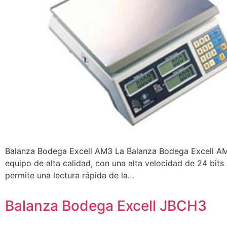
Balanza Bodega Excell AM3 La Balanza Bodega Excell A
equipo de alta calidad, con una alta velocidad de 24 bit
permite una lectura rápida de la…
Balanza Bodega Excell JBCH3