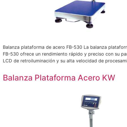
Balanza plataforma de acero FB-530 La balanza platafor
FB-530 ofrece un rendimiento rápido y preciso con su pan
LCD de retroiluminación y su alta velocidad de procesa
Balanza Plataforma Acero KW