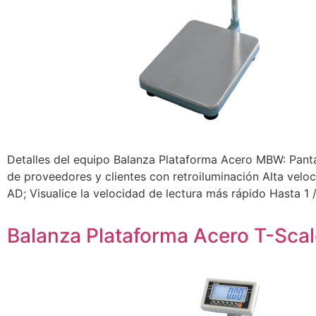
Detalles del equipo Balanza Plataforma Acero MBW: Pant
de proveedores y clientes con retroiluminación Alta velo
AD; Visualice la velocidad de lectura más rápido Hasta 1 
Balanza Plataforma Acero T-Sca