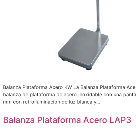
Balanza Plataforma Acero KW La Balanza Plataforma Ace
balanza de plataforma de acero inoxidable con una pant
mm con retroiluminación de luz blanca y…
Balanza Plataforma Acero LAP3