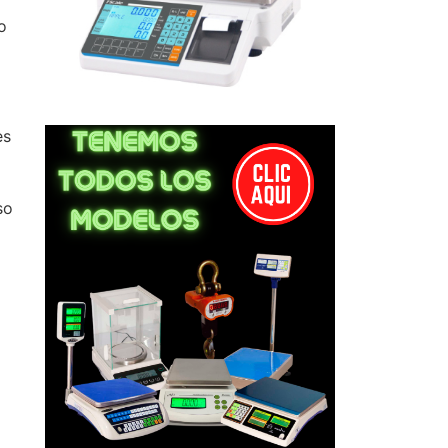
o
es
so