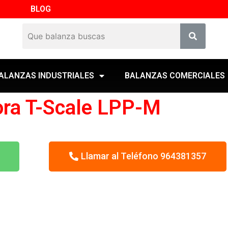
BLOG
ALANZAS INDUSTRIALES
BALANZAS COMERCIALES
ora T-Scale LPP-M
Llamar al Teléfono 964381357