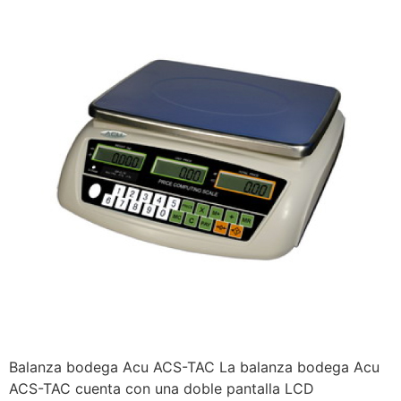
Balanza bodega Acu ACS-TAC La balanza bodega Acu
ACS-TAC cuenta con una doble pantalla LCD