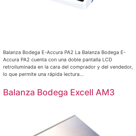
Balanza Bodega E-Accura PA2 La Balanza Bodega E-
Accura PA2 cuenta con una doble pantalla LCD
retroiluminada en la cara del comprador y del vendedor,
lo que permite una rápida lectura…
Balanza Bodega Excell AM3