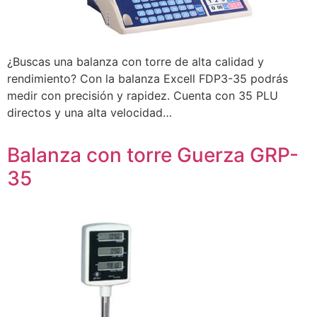
¿Buscas una balanza con torre de alta calidad y
rendimiento? Con la balanza Excell FDP3-35 podrás
medir con precisión y rapidez. Cuenta con 35 PLU
directos y una alta velocidad…
Balanza con torre Guerza GRP-
35