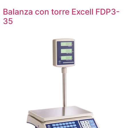
Balanza con torre Excell FDP3-
35