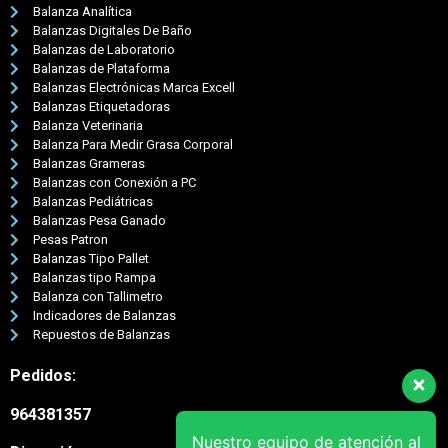
Balanza Analítica
Balanzas Digitales De Baño
Balanzas de Laboratorio
Balanzas de Plataforma
Balanzas Electrónicas Marca Excell
Balanzas Etiquetadoras
Balanza Veterinaria
Balanza Para Medir Grasa Corporal
Balanzas Grameras
Balanzas con Conexión a PC
Balanzas Pediátricas
Balanzas Pesa Ganado
Pesas Patron
Balanzas Tipo Pallet
Balanzas tipo Rampa
Balanza con Tallimetro
Indicadores de Balanzas
Repuestos de Balanzas
Pedidos:
964381357
Nuestro equipo de atención al