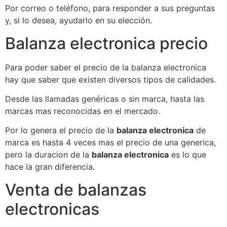
Por correo o teléfono, para responder a sus preguntas
y, si lo desea, ayudarlo en su elección.
Balanza electronica precio
Para poder saber el precio de la balanza electronica
hay que saber que existen diversos tipos de calidades.
Desde las llamadas genéricas o sin marca, hasta las
marcas mas reconocidas en el mercado.
Por lo genera el precio de la
balanza electronica
de
marca es hasta 4 veces mas el precio de una generica,
pero la duracion de la
balanza electronica
es lo que
hace la gran diferencia.
Venta de balanzas
electronicas