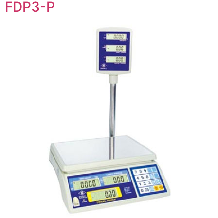
FDP3-P