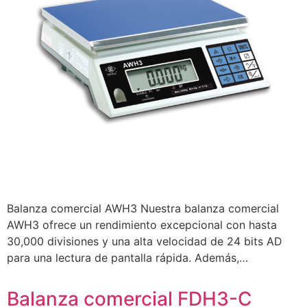
Balanza comercial AWH3 Nuestra balanza comercial
AWH3 ofrece un rendimiento excepcional con hasta
30,000 divisiones y una alta velocidad de 24 bits AD
para una lectura de pantalla rápida. Además,…
Balanza comercial FDH3-C