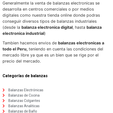
Generalmente la venta de balanzas electronicas se
desarrolla en centros comerciales o por medios
digitales como nuestra tienda online donde podras
conseguir diversos tipos de balanzas industriales
(desde la
balanza electronica digital
, hasta
balanza
electronica industrial
)
Tambien hacemos envios de
balanzas electronicas a
todo el Peru,
teniendo en cuenta las condiciones del
mercado libre ya que es un bien que se rige por el
precio del mercado.
Categorías de balanzas
Balanzas Electrónicas
Balanzas de Cocina
Balanzas Colgantes
Balanzas Analiticas
Balanzas de Baño