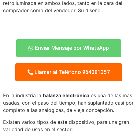
retroiluminada en ambos lados, tanto en la cara del
comprador como del vendedor. Su diseño…
Enviar Mensaje por WhatsApp
Llamar al Teléfono 964381357
En la industria la
balanza electronica
es una de las mas
usadas, con el paso del tiempo, han suplantado casi por
completo a las analógicas, de vieja concepción.
Existen varios tipos de este dispositivo, para una gran
variedad de usos en el sector: