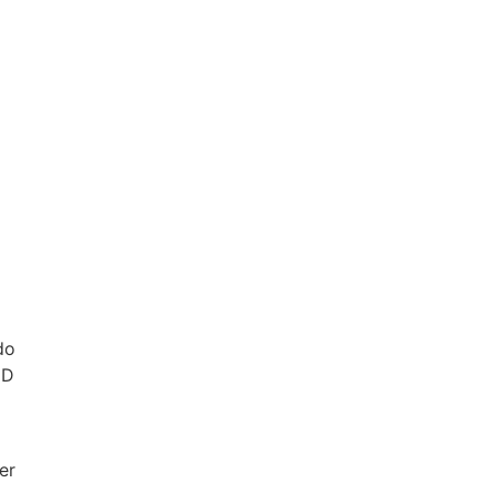
do
CD
er