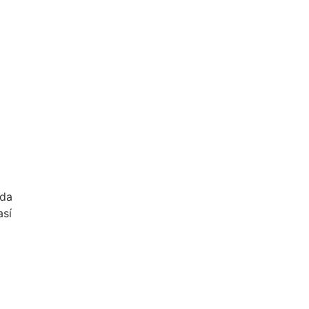
ada
así