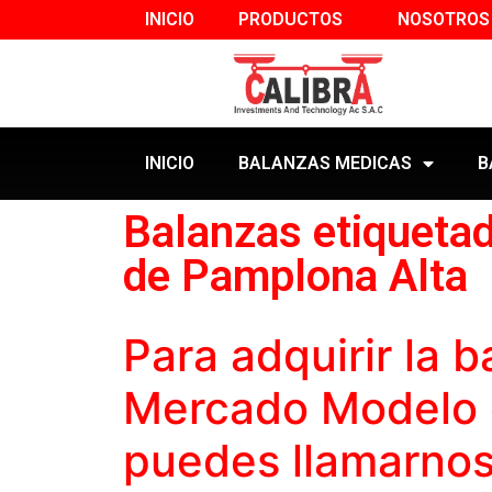
INICIO
PRODUCTOS
NOSOTROS
INICIO
BALANZAS MEDICAS
B
Balanzas etiqueta
de Pamplona Alta
Para adquirir la
b
Mercado Modelo 
puedes llamarnos 