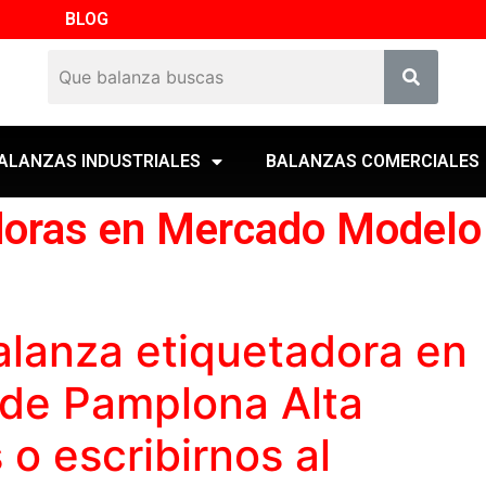
BLOG
ALANZAS INDUSTRIALES
BALANZAS COMERCIALES
doras en Mercado Modelo
alanza etiquetadora
en
de Pamplona Alta
o escribirnos al