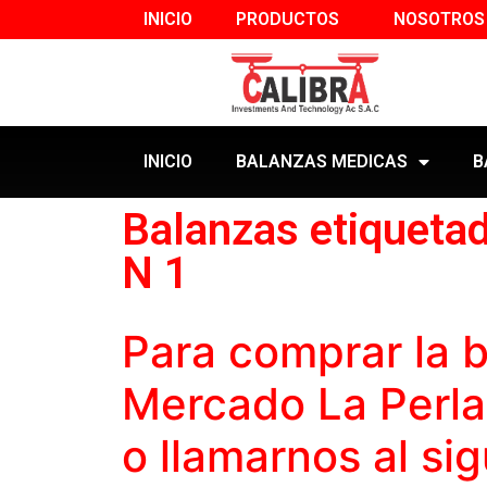
INICIO
PRODUCTOS
NOSOTROS
INICIO
BALANZAS MEDICAS
B
Balanzas etiqueta
N 1
Para comprar la
b
Mercado La Perla
o llamarnos al si