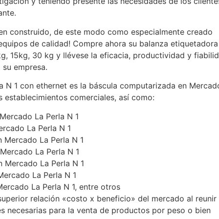
tigación y teniendo presente las necesidades de los cliente
ante.
ien construido, de este modo como especialmente creado
 equipos de calidad! Compre ahora su balanza etiquetadora
, 15kg, 30 kg y llévese la eficacia, productividad y fiabili
a su empresa.
a N 1 con ethernet es la báscula computarizada en Mercad
s establecimientos comerciales, así como:
 Mercado La Perla N 1
ercado La Perla N 1
n Mercado La Perla N 1
 Mercado La Perla N 1
en Mercado La Perla N 1
 Mercado La Perla N 1
ercado La Perla N 1, entre otros
superior relación «costo x beneficio» del mercado al reunir
es necesarias para la venta de productos por peso o bien