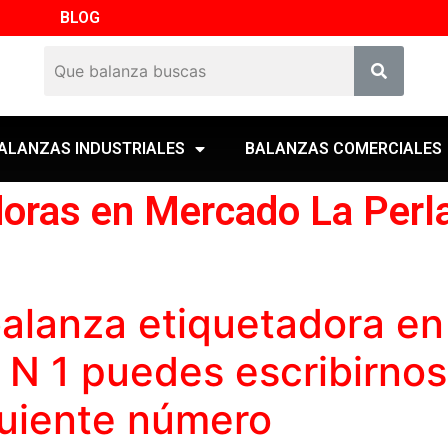
BLOG
ALANZAS INDUSTRIALES
BALANZAS COMERCIALES
doras en Mercado La Perl
alanza etiquetadora
en
 N 1 puedes escribirnos
guiente número