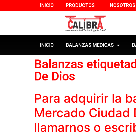
INICIO
PRODUCTOS
NOSOTROS
INICIO
BALANZAS MEDICAS
B
Balanzas etiqueta
De Dios
Para adquirir la
b
Mercado Ciudad 
llamarnos o escri