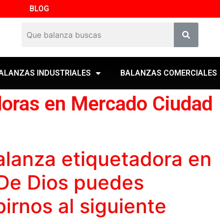
BLOG
ALANZAS INDUSTRIALES
BALANZAS COMERCIALES
doras en Mercado Ciudad
alanza etiquetadora
en
De Dios puedes
birnos al siguiente