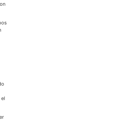
con
pos
n
do
 el
er