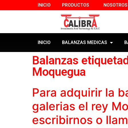
INICIO
PRODUCTOS
NOSOTROS
INICIO
BALANZAS MEDICAS
B
Balanzas etiquetad
Moquegua
Para adquirir la
b
galerias el rey 
escribirnos o lla