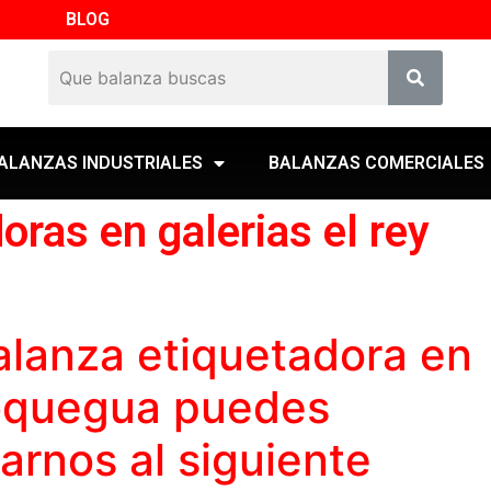
BLOG
ALANZAS INDUSTRIALES
BALANZAS COMERCIALES
oras en galerias el rey
alanza etiquetadora
en
Moquegua puedes
marnos al siguiente