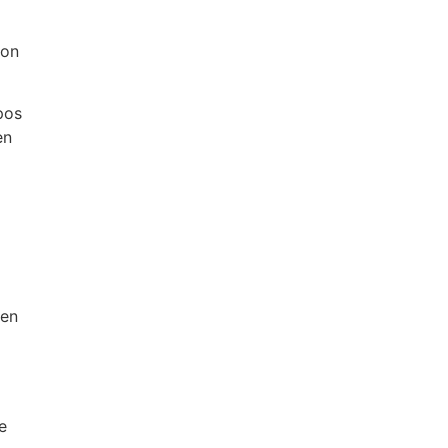
con
pos
en
 en
6
e