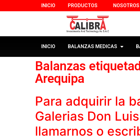
INICIO
PRODUCTOS
NOSOTROS
INICIO
BALANZAS MEDICAS
B
Balanzas etiquetad
Arequipa
Para adquirir la
b
Galerias Don Lui
llamarnos o escri