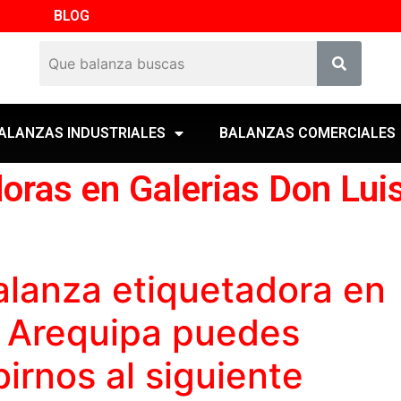
BLOG
ALANZAS INDUSTRIALES
BALANZAS COMERCIALES
oras en Galerias Don Lui
alanza etiquetadora
en
s Arequipa puedes
birnos al siguiente