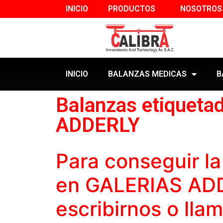
INICIO
PRODUCTOS
NOSOTROS
INICIO
BALANZAS MEDICAS
B
Balanzas etiqueta
ADDERLY
Para conseguir l
en GALERIAS AD
escribirnos o lla