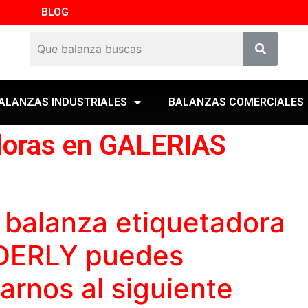
BLOG
ALANZAS INDUSTRIALES
BALANZAS COMERCIALES
doras en GALERIAS
a
balanza etiquetadora
DERLY puedes
marnos al siguiente