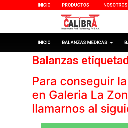
INICIO
PRODUCTOS
NOSOTROS
INICIO
BALANZAS MEDICAS
B
Balanzas etiquetad
Para conseguir l
en Galeria La Zo
llamarnos al sigu