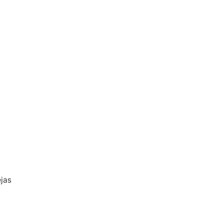
d
jas