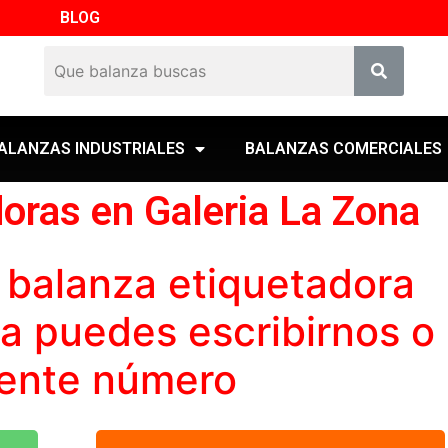
BLOG
ALANZAS INDUSTRIALES
BALANZAS COMERCIALES
oras en Galeria La Zona
a
balanza etiquetadora
na puedes escribirnos o
iente número