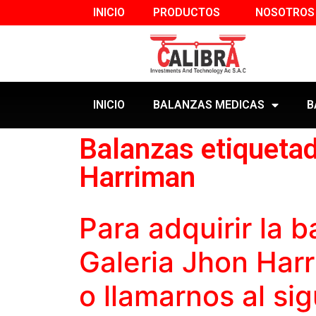
INICIO
PRODUCTOS
NOSOTROS
INICIO
BALANZAS MEDICAS
B
Balanzas etiquetad
Harriman
Para adquirir la
b
Galeria Jhon Har
o llamarnos al si