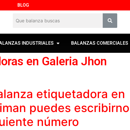
BLOG
ALANZAS INDUSTRIALES
BALANZAS COMERCIALES
oras en Galeria Jhon
alanza etiquetadora
en
riman puedes escribirno
guiente número