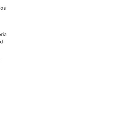
los
ria
ad
a