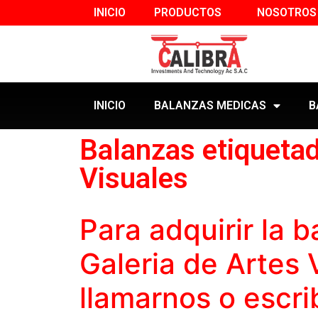
INICIO
PRODUCTOS
NOSOTROS
INICIO
BALANZAS MEDICAS
B
Balanzas etiquetad
Visuales
Para adquirir la
b
Galeria de Artes
llamarnos o escri