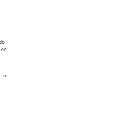
do
 en
y
a de