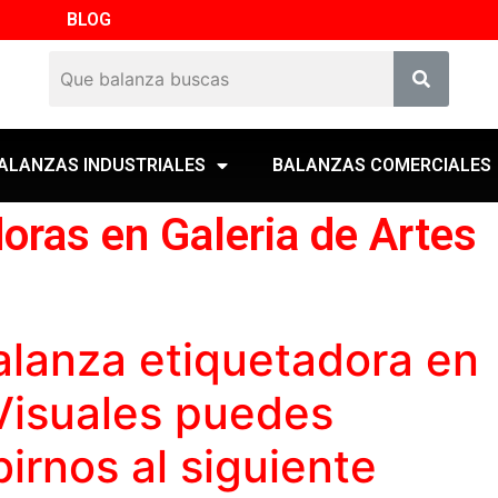
BLOG
ALANZAS INDUSTRIALES
BALANZAS COMERCIALES
oras en Galeria de Artes
alanza etiquetadora
en
 Visuales puedes
birnos al siguiente