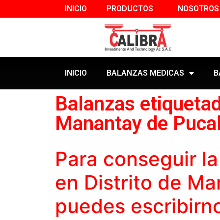
INICIO
PRODUCTOS
NOSOTROS
INICIO
BALANZAS MEDICAS
B
Balanzas etiquetad
Manantay de Pucal
Para conseguir l
en Distrito de M
puedes escribirno