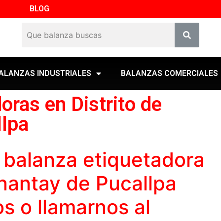
BLOG
ALANZAS INDUSTRIALES
BALANZAS COMERCIALES
oras en Distrito de
lpa
a
balanza etiquetadora
anantay de Pucallpa
s o llamarnos al