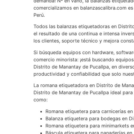
demanda! Nº en vano, la balanzas etiquetad
comercializamos en balanzascalibra.com es 
Perú.
Todos las balanzas etiquetadoras en Distri
el resultado de una continua e intensa inver
los clientes, soporte técnico y mejora const
Si búsqueda equipos con hardware, software
comercio minorista: ¡está buscando equipos
Distrito de Manantay de Pucallpa, en diverso
productividad y confiabilidad que solo nues
La romana etiquetadora en Distrito de Mana
Distrito de Manantay de Pucallpa ideal par
como:
Romana etiquetera para carnicerías en
Balanza etiquetera para bodegas en Di
Romana etiquetera para minimarkets en
Báscula etiquetera para panaderías en