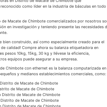
doras en Distrito de Macate de Chimbote que
reconocido como líder en la industria de básculas en todo
to de Macate de Chimbote comercializados por nosotros so
sión en investigación y teniendo presente las necesidades 
ante.
 bien construido, así como especialmente creado para el
 de calidad! Compre ahora su balanza etiquetadora en
s pesos 10kg, 15kg, 30 kg y llévese la eficiencia,
stros equipos puede asegurar a su empresa.
 de Chimbote con ethernet es la balanza computarizada en
 pequeños y medianos establecimientos comerciales, como:
n Distrito de Macate de Chimbote
istrito de Macate de Chimbote
n Distrito de Macate de Chimbote
 Distrito de Macate de Chimbote
en Distrito de Macate de Chimbote