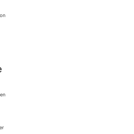
con
e
 en
er