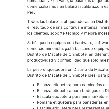
demanda! N.º en vano, la balanzas etiqueta
comercializamos en balanzascalibra.com es 
Perú.
Todos las balanzas etiquetadoras en Distri
el resultado de una continua e intensa inver
los clientes, soporte técnico y mejora inces
Si búsqueda equipos con hardware, software
comercio minorista: ¡está buscando equipos
Distrito de Macate de Chimbote, en diferente
productividad y confiabilidad que solo nue
La peso etiquetadora en Distrito de Macate
Distrito de Macate de Chimbote ideal para
Balanza etiquetera para carnicerías e
Balanza etiquetera para bodegas en D
Báscula etiquetera para minimarkets e
Romana etiquetera para panaderías en
Báscula etiquetera para restaurantes 