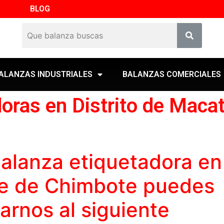
BLOG
ALANZAS INDUSTRIALES
BALANZAS COMERCIALES
oras en Distrito de Maca
alanza etiquetadora
en
te de Chimbote puedes
marnos al siguiente