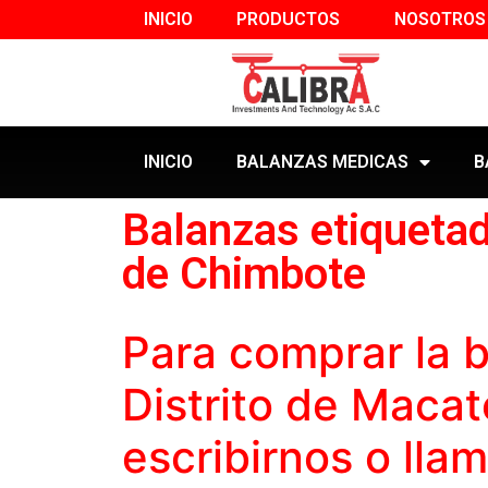
INICIO
PRODUCTOS
NOSOTROS
INICIO
BALANZAS MEDICAS
B
Balanzas etiquetad
de Chimbote
Para comprar la
b
Distrito de Maca
escribirnos o lla