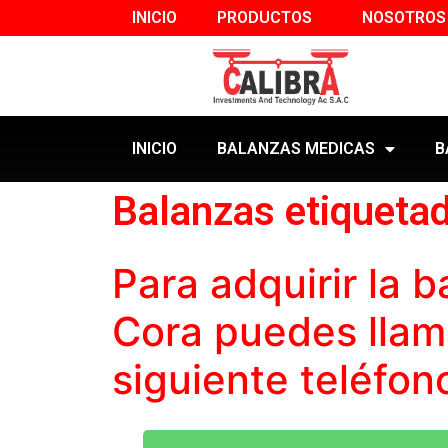
INICIO
PRODUCTOS
NOSOTROS
INICIO
BALANZAS MEDICAS
B
Balanzas etiqueta
Para adquirir la
b
Cora puedes llama
siguiente teléfon