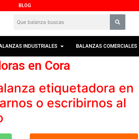
BLOG
ALANZAS INDUSTRIALES
BALANZAS COMERCIALES
doras en Cora
alanza etiquetadora
en
rnos o escribirnos al
o