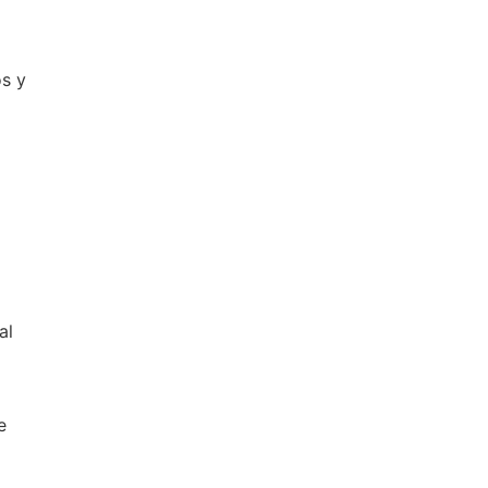
s y
al
e