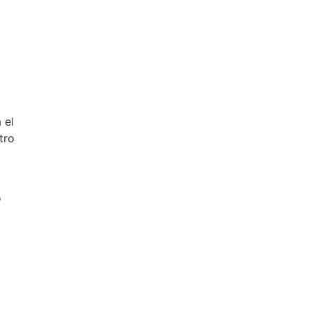
 el
tro
o