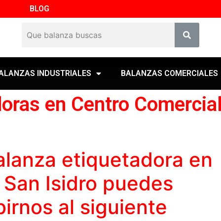
BLOG
ALANZAS INDUSTRIALES
BALANZAS COMERCIALES
doras en Centro Comercia
alanza etiquetadora
en
 San Isidro puedes
birnos al siguiente