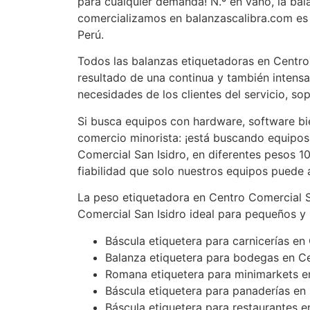
para cualquier demanda! N.º en vano, la ba
comercializamos en balanzascalibra.com es 
Perú.
Todos las balanzas etiquetadoras en Centro
resultado de una continua y también intensa
necesidades de los clientes del servicio, so
Si busca equipos con hardware, software bi
comercio minorista: ¡está buscando equipos
Comercial San Isidro, en diferentes pesos 10k
fiabilidad que solo nuestros equipos puede
La peso etiquetadora en Centro Comercial S
Comercial San Isidro ideal para pequeños y
Báscula etiquetera para carnicerías en
Balanza etiquetera para bodegas en Ce
Romana etiquetera para minimarkets e
Báscula etiquetera para panaderías en
Báscula etiquetera para restaurantes e