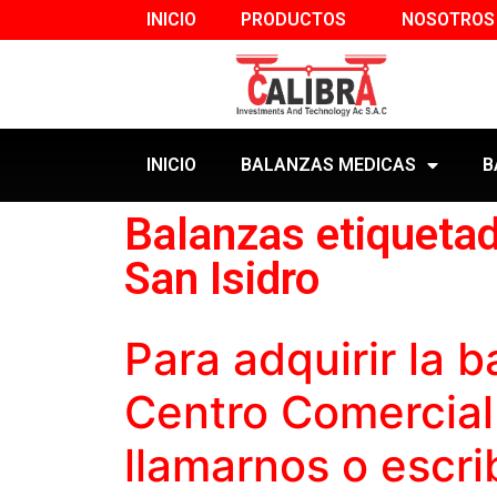
INICIO
PRODUCTOS
NOSOTROS
INICIO
BALANZAS MEDICAS
B
Balanzas etiqueta
San Isidro
Para adquirir la
b
Centro Comercial
llamarnos o escri