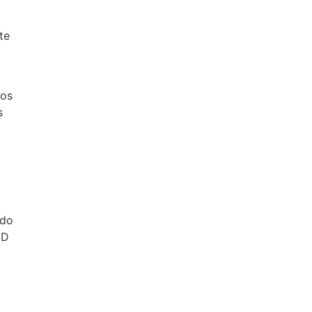
te
tos
s
ido
CD