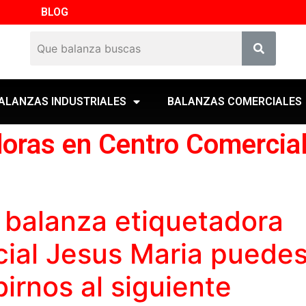
BLOG
ALANZAS INDUSTRIALES
BALANZAS COMERCIALES
doras en Centro Comercia
a
balanza etiquetadora
ial Jesus Maria puede
birnos al siguiente