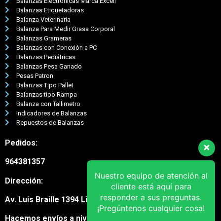
Balanzas Electrónicas Marca Excell
Balanzas Etiquetadoras
Balanza Veterinaria
Balanza Para Medir Grasa Corporal
Balanzas Grameras
Balanzas con Conexión a PC
Balanzas Pediátricas
Balanzas Pesa Ganado
Pesas Patron
Balanzas Tipo Pallet
Balanzas tipo Rampa
Balanza con Tallimetro
Indicadores de Balanzas
Repuestos de Balanzas
Pedidos:
964381357
Nuestro equipo de atención al
Dirección:
cliente está aquí para
responder a sus preguntas.
Av. Luis Braille 1394 Lima Cercado
¡Pregúntenos cualquier cosa!
Hacemos envíos a nivel nacional