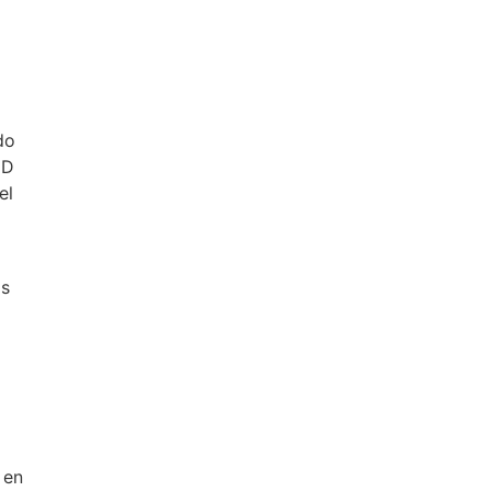
do
CD
el
os
 en