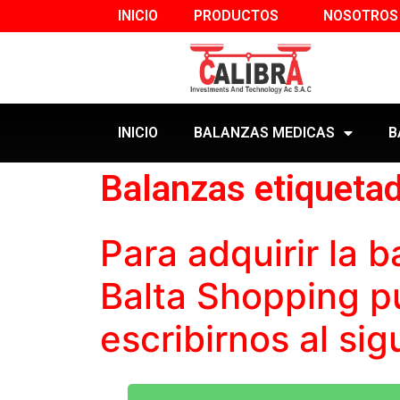
INICIO
PRODUCTOS
NOSOTROS
INICIO
BALANZAS MEDICAS
B
Balanzas etiqueta
Para adquirir la
b
Balta Shopping p
escribirnos al si