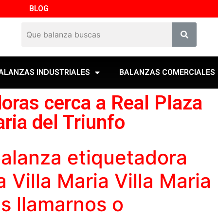
BLOG
ALANZAS INDUSTRIALES
BALANZAS COMERCIALES
oras cerca a Real Plaza
aria del Triunfo
alanza etiquetadora
 Villa Maria Villa Maria
s llamarnos o