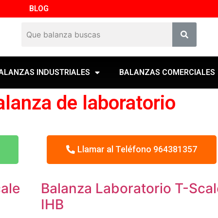
BLOG
ALANZAS INDUSTRIALES
BALANZAS COMERCIALES
alanza de laboratorio
Llamar al Teléfono 964381357
ale
Balanza Laboratorio T-Scal
IHB