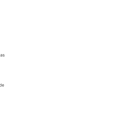
las
 de