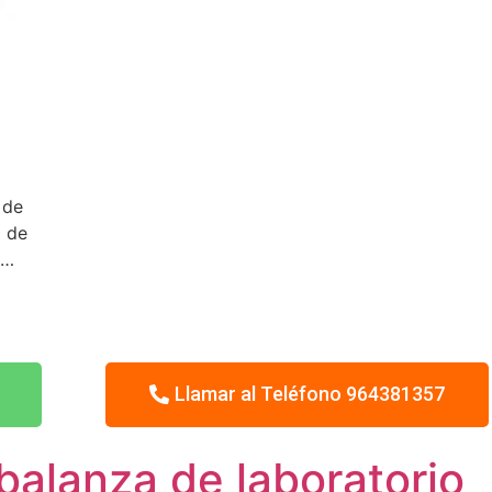
 de
D de
s…
Llamar al Teléfono 964381357
balanza de laboratorio