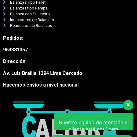
Balanzas Tipo Pallet
Balanzas tipo Rampa
Balanza con Tallimetro
Indicadores de Balanzas
Repuestos de Balanzas
Pedidos:
964381357
Nuestro equipo de atención al
Dirección:
cliente está aquí para
responder a sus preguntas.
Av. Luis Braille 1394 Lima Cercado
¡Pregúntenos cualquier cosa!
Hacemos envíos a nivel nacional
Hola, ¿en qué puedo
ayudar?