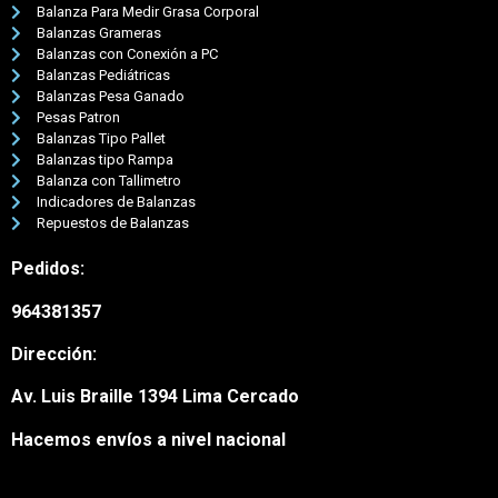
Balanza Para Medir Grasa Corporal
Balanzas Grameras
Balanzas con Conexión a PC
Balanzas Pediátricas
Balanzas Pesa Ganado
Pesas Patron
Balanzas Tipo Pallet
Balanzas tipo Rampa
Balanza con Tallimetro
Indicadores de Balanzas
Repuestos de Balanzas
Pedidos:
964381357
Nuestro equipo de atención al
Dirección:
cliente está aquí para
responder a sus preguntas.
Av. Luis Braille 1394 Lima Cercado
¡Pregúntenos cualquier cosa!
Hacemos envíos a nivel nacional
Hola, ¿en qué puedo