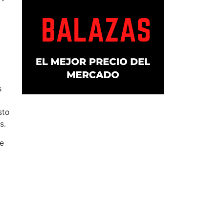
s
sto
s.
te