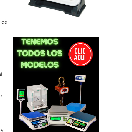
n de
al
 x
 y