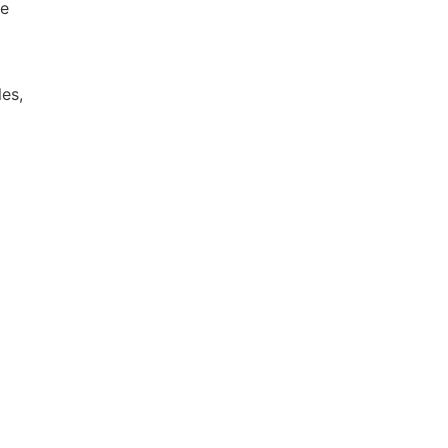
de
es,