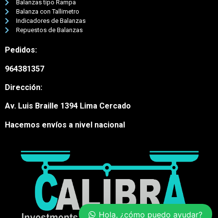
Balanzas tipo Rampa
Balanza con Tallimetro
Indicadores de Balanzas
Repuestos de Balanzas
Pedidos:
964381357
Dirección:
Av. Luis Braille 1394 Lima Cercado
Hacemos envíos a nivel nacional
Nuestro equipo de atención al
cliente está aquí para
responder a sus preguntas.
¡Pregúntenos cualquier cosa!
Hola, ¿en qué puedo
ayudar?
Hola, ¿cómo puedo ayudar?