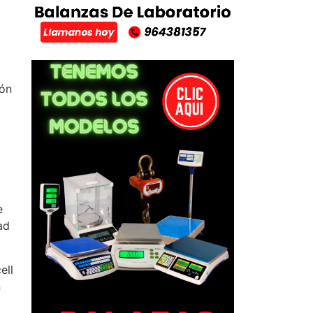
ión
e
ad
ell
n