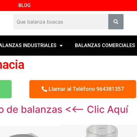
BLOG
ALANZAS INDUSTRIALES
BALANZAS COMERCIALES
macia
Llamar al Teléfono 964381357
o de balanzas <<– Clic Aquí