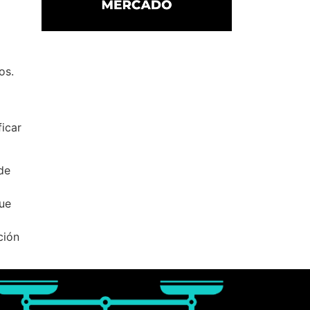
os.
icar
de
que
ción