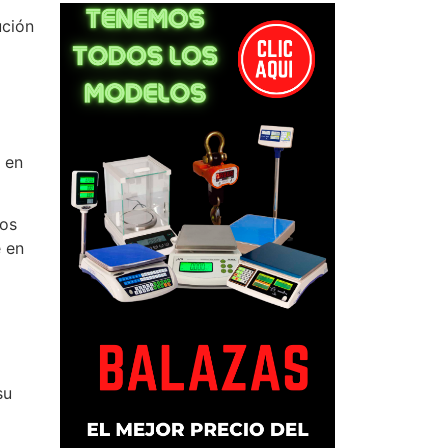
ución
 en
los
e en
su