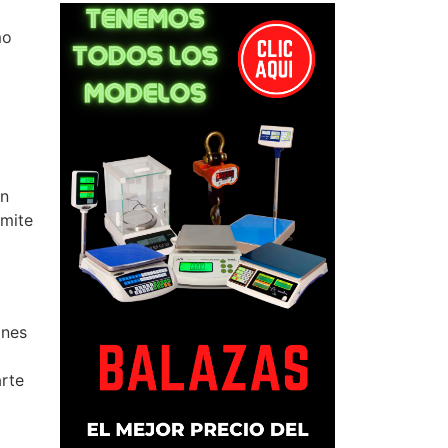
mo
ón
rmite
ones
arte