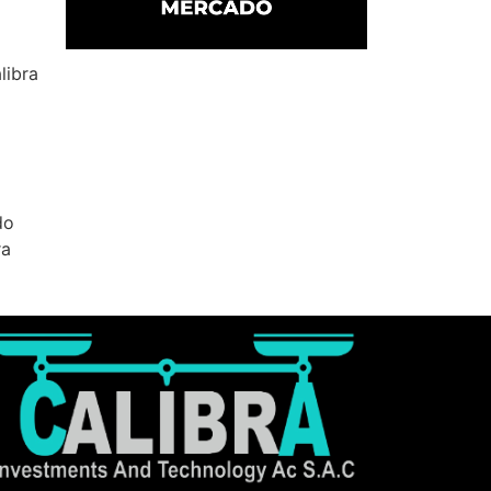
libra
do
ra