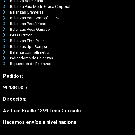
Balanza Veterinaria
Balanza Para Medir Grasa Corporal
Balanzas Grameras
Balanzas con Conexión a PC
Balanzas Pediátricas
Balanzas Pesa Ganado
Pesas Patron
Balanzas Tipo Pallet
Balanzas tipo Rampa
Balanza con Tallimetro
Indicadores de Balanzas
Repuestos de Balanzas
Pedidos:
964381357
Nuestro equipo de atención al
Dirección:
cliente está aquí para
responder a sus preguntas.
Av. Luis Braille 1394 Lima Cercado
¡Pregúntenos cualquier cosa!
Hacemos envíos a nivel nacional
Hola, ¿en qué puedo