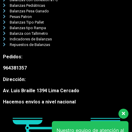
Balanzas Pediátricas
Balanzas Pesa Ganado
Pesas Patron
Balanzas Tipo Pallet
Balanzas tipo Rampa
Balanza con Tallimetro
Indicadores de Balanzas
Repuestos de Balanzas
Pedidos:
964381357
Nuestro equipo de atención al
Dirección:
cliente está aquí para
responder a sus preguntas.
Av. Luis Braille 1394 Lima Cercado
¡Pregúntenos cualquier cosa!
Hacemos envíos a nivel nacional
Hola, ¿en qué puedo
ayudar?